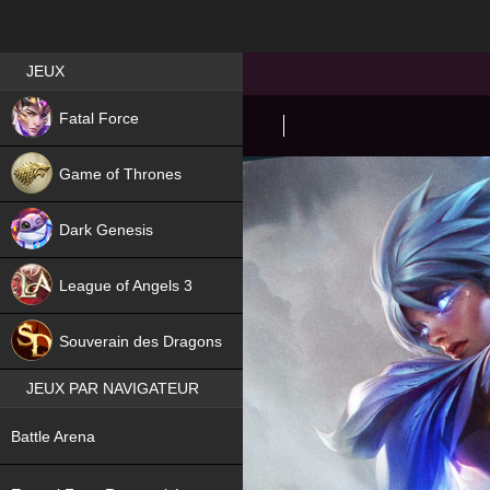
Best RPG games in France
JEUX
NEW
Fatal Force
Game of Thrones
Dark Genesis
League of Angels 3
HIT
Souverain des Dragons
JEUX PAR NAVIGATEUR
NEW
Battle Arena
NEW