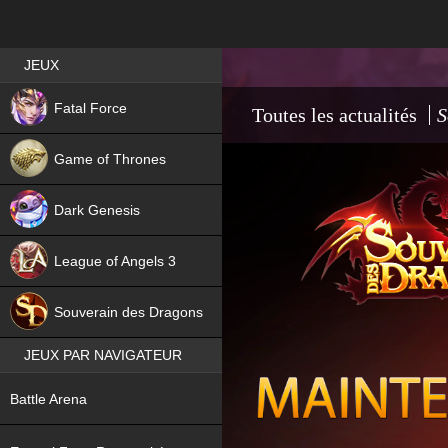
Best RPG games in France
JEUX
NEW
Fatal Force
Toutes les actualités
S
Game of Thrones
Dark Genesis
League of Angels 3
HIT
Souverain des Dragons
JEUX PAR NAVIGATEUR
NEW
Battle Arena
NEW