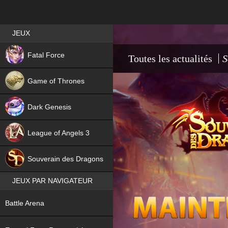
Best RPG games in France
JEUX
NEW
Fatal Force
Toutes les actualités
S
Game of Thrones
Dark Genesis
League of Angels 3
HIT
Souverain des Dragons
JEUX PAR NAVIGATEUR
NEW
Battle Arena
NEW