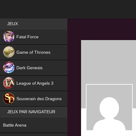
Best RPG games in France
JEUX
NEW
Fatal Force
Game of Thrones
Dark Genesis
League of Angels 3
HIT
Souverain des Dragons
JEUX PAR NAVIGATEUR
NEW
Battle Arena
NEW