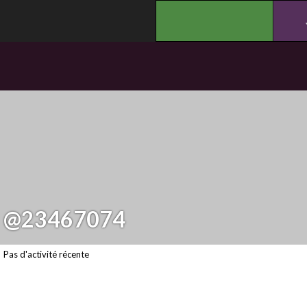
.
@23467074
Pas d'activité récente