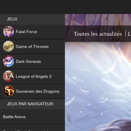
Best RPG games in France
JEUX
NEW
Fatal Force
Toutes les actualités
L
Game of Thrones
Dark Genesis
League of Angels 3
HIT
Souverain des Dragons
JEUX PAR NAVIGATEUR
NEW
Battle Arena
NEW