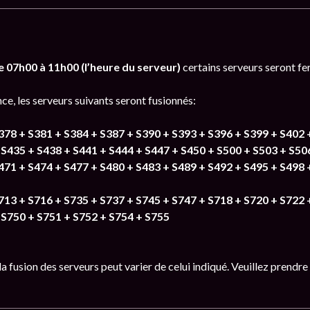
 07h00 à 11h00 (l’heure du serveur)
certains serveurs seront f
ce, les serveurs suivants seront fusionnés:
378 + S381 + S384 + S387 + S390 + S393 + S396 + S399 + S402 
 S435 + S438 + S441 + S444 + S447 + S450 + S500 + S503 + S50
471 + S474 + S477 + S480 + S483 + S489 + S492 + S495 + S498 
713 + S716 + S735 + S737 + S745 + S747 + S718 + S720 + S722 
 S750 + S751 + S752 + S754 + S755
la fusion des serveurs peut varier de celui indiqué. Veuillez prendr