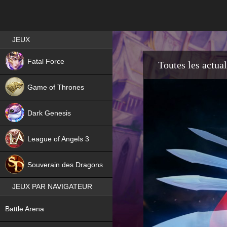
Best RPG games in France
JEUX
NEW
Fatal Force
Toutes les actual
Game of Thrones
Dark Genesis
League of Angels 3
HIT
Souverain des Dragons
JEUX PAR NAVIGATEUR
NEW
Battle Arena
NEW