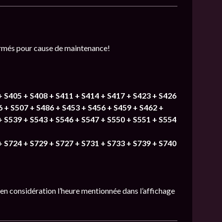
ermés pour cause de maintenance!
+ S405 + S408 + S411 + S414 + S417 + S423 + S426
6 + S507 + S486 + S453 + S456 + S459 + S462 +
+ S539 + S543 + S546 + S547 + S550 + S551 + S554
+ S724 + S729 + S727 + S731 + S733 + S739 + S740
e en considération l’heure mentionnée dans l’affichage