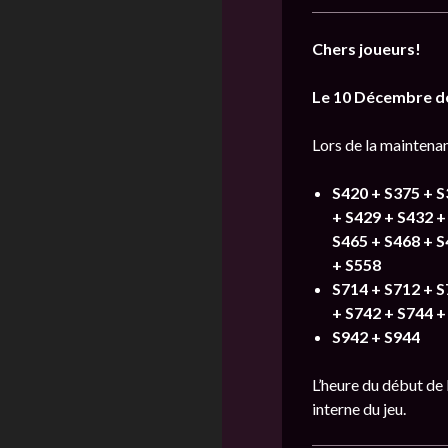
Chers joueurs!
Le
10 Décembre de
Lors de la maintenan
S420 + S375 + S
+ S429 + S432 +
S465 + S468 + S
+ S558
S714 + S712 + S
+ S742 + S744 +
S942 + S944
L’heure du début de 
interne du jeu.