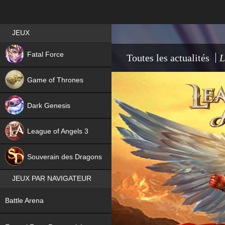
Best RPG games in France
JEUX
NEW
Fatal Force
Toutes les actualités
L
Game of Thrones
Dark Genesis
League of Angels 3
HIT
Souverain des Dragons
JEUX PAR NAVIGATEUR
NEW
Battle Arena
NEW