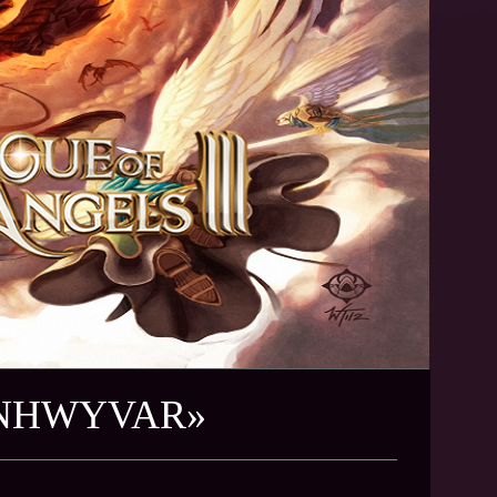
ENHWYVAR»