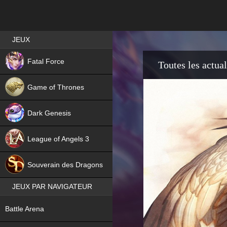
Best RPG games in France
JEUX
NEW
Fatal Force
Toutes les actual
Game of Thrones
Dark Genesis
League of Angels 3
HIT
Souverain des Dragons
JEUX PAR NAVIGATEUR
NEW
Battle Arena
NEW