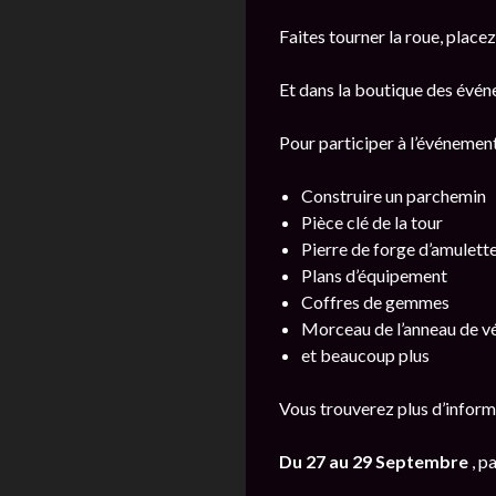
Faites tourner la roue, place
Et dans la boutique des événe
Pour participer à l’événemen
Construire un parchemin
Pièce clé de la tour
Pierre de forge d’amulett
Plans d’équipement
Coffres de gemmes
Morceau de l’anneau de vé
et beaucoup plus
Vous trouverez plus d’inform
Du 27 au 29 Septembre
, p