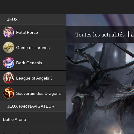
Best RPG games in France
JEUX
NEW
Fatal Force
Toutes les actualités
L
Game of Thrones
Dark Genesis
League of Angels 3
HIT
Souverain des Dragons
JEUX PAR NAVIGATEUR
NEW
Battle Arena
NEW