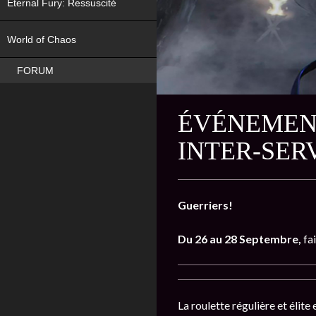
Eternal Fury: Ressuscité
NEW
World of Chaos
FORUM
ÉVÉNEMENT
INTER-SER
Guerriers!
Du 26 au 28 Septembre,
fa
La roulette régulière et élite 