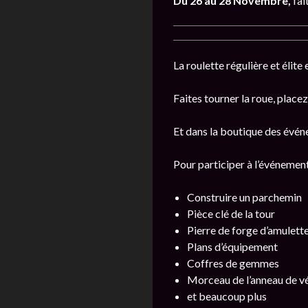
Du 26 au 28 Novembre,
fai
La roulette régulière et élite 
Faites tourner la roue, place
Et dans la boutique des événe
Pour participer à l’événemen
Construire un parchemin
Pièce clé de la tour
Pierre de forge d’amulett
Plans d’équipement
Coffres de gemmes
Morceau de l’anneau de vé
et beaucoup plus