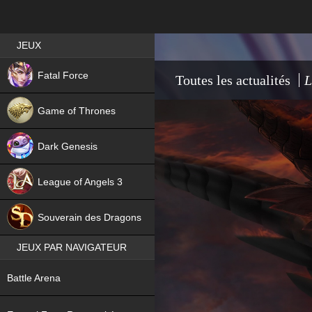
Best RPG games in France
JEUX
NEW
Fatal Force
Toutes les actualités
L
Game of Thrones
Dark Genesis
League of Angels 3
HIT
Souverain des Dragons
JEUX PAR NAVIGATEUR
NEW
Battle Arena
NEW