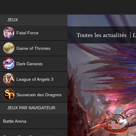
Best RPG games in France
JEUX
NEW
Fatal Force
Toutes les actualités
L
Game of Thrones
Dark Genesis
League of Angels 3
HIT
Souverain des Dragons
JEUX PAR NAVIGATEUR
NEW
Battle Arena
NEW