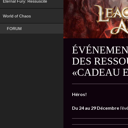
Eternal Fury: Ressuscité
NEW
World of Chaos
FORUM
ÉVÉNEMENT
DES RESSO
«CADEAU E
Héros!
Du 24 au 29 Décembre
l’é