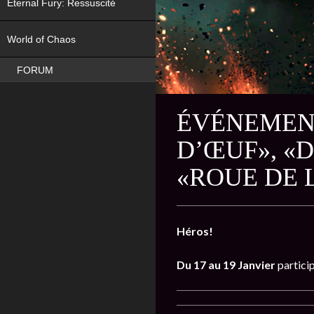
Eternal Fury: Ressuscité
NEW
World of Chaos
FORUM
ÉVÉNEMENT
D’ŒUF», «
«ROUE DE 
Héros!
Du 17 au 19 Janvier
partici