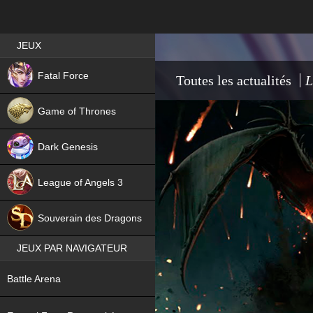
Best RPG games in France
JEUX
NEW
Fatal Force
Toutes les actualités
L
Game of Thrones
Dark Genesis
League of Angels 3
HIT
Souverain des Dragons
JEUX PAR NAVIGATEUR
NEW
Battle Arena
NEW