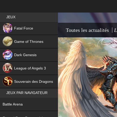
Best RPG games in France
JEUX
NEW
Fatal Force
Toutes les actualités
L
Game of Thrones
Dark Genesis
League of Angels 3
HIT
Souverain des Dragons
JEUX PAR NAVIGATEUR
NEW
Battle Arena
NEW