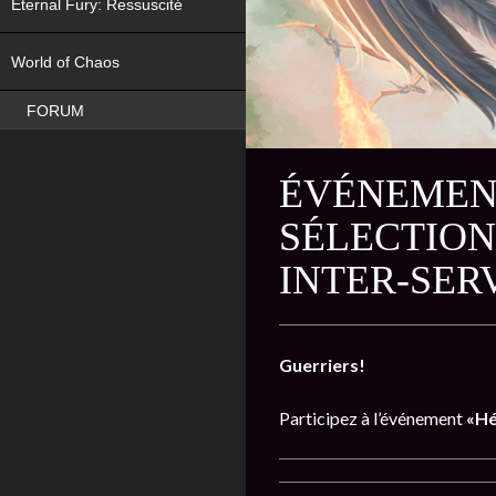
Eternal Fury: Ressuscité
NEW
World of Chaos
FORUM
ÉVÉNEMENT
SÉLECTION
INTER-SER
Guerriers!
Participez à l’événement
«Hér