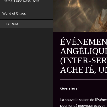
Eternal Fury: Ressuscité
NEW
World of Chaos
FORUM
ÉVÉNEMENT
ANGÉLIQUE
(INTER-SE
ACHETÉ, U
Guerriers!
La nouvelle saison de l’évén
pourront à nouveau recevoir 