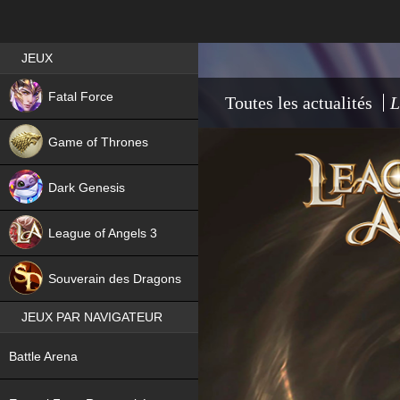
Best RPG games in France
JEUX
NEW
Fatal Force
Toutes les actualités
L
Game of Thrones
Dark Genesis
League of Angels 3
HIT
Souverain des Dragons
JEUX PAR NAVIGATEUR
NEW
Battle Arena
NEW