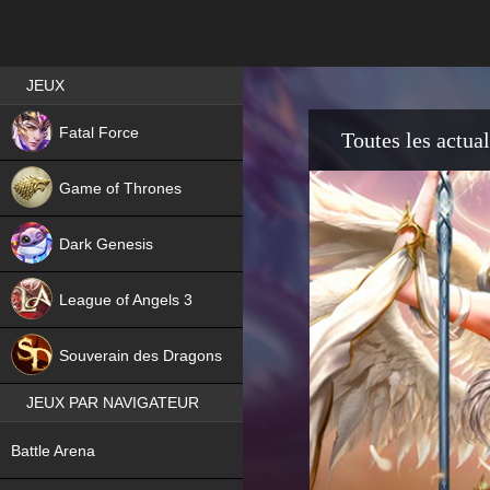
Best RPG games in France
JEUX
NEW
Fatal Force
Toutes les actual
Game of Thrones
Dark Genesis
League of Angels 3
HIT
Souverain des Dragons
JEUX PAR NAVIGATEUR
NEW
Battle Arena
NEW