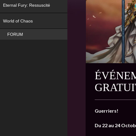
Eternal Fury: Ressuscité
NEW
World of Chaos
FORUM
ÉVÉNEM
GRATUI
Guerriers!
Du 22 au 24 Octo