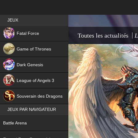
Best RPG games in France
JEUX
NEW
Fatal Force
Toutes les actualités
L
Game of Thrones
Dark Genesis
League of Angels 3
HIT
Souverain des Dragons
JEUX PAR NAVIGATEUR
NEW
Battle Arena
NEW