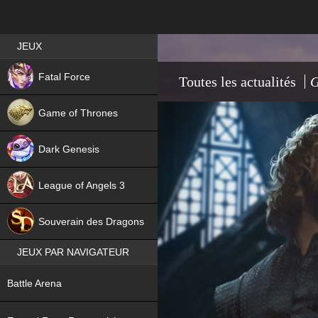
Best RPG games in France
JEUX
NEW
Fatal Force
Toutes les actualités
G
Game of Thrones
Dark Genesis
League of Angels 3
HIT
Souverain des Dragons
JEUX PAR NAVIGATEUR
NEW
Battle Arena
NEW