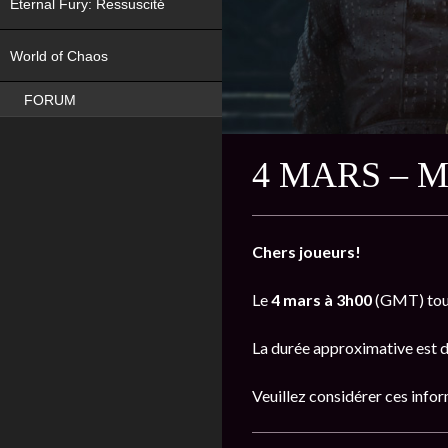
Eternal Fury: Ressuscité
NEW
World of Chaos
FORUM
4 MARS – 
Chers joueurs!
Le
4 mars à 3h00
(GMT) tous
La durée approximative est 
Veuillez considérer ces inform