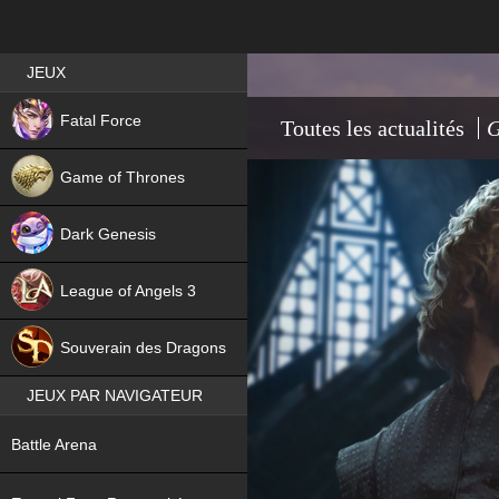
Best RPG games in France
JEUX
NEW
Fatal Force
Toutes les actualités
G
Game of Thrones
Dark Genesis
League of Angels 3
HIT
Souverain des Dragons
JEUX PAR NAVIGATEUR
NEW
Battle Arena
NEW