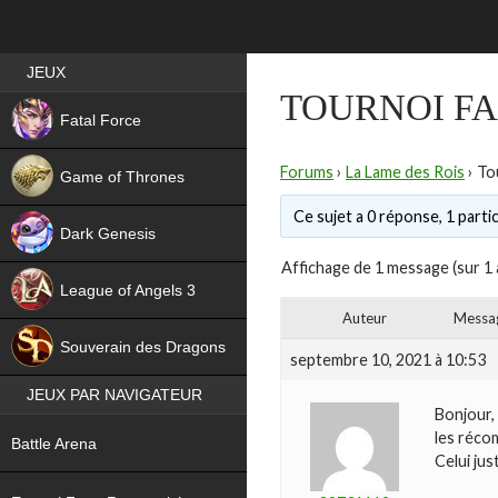
Best RPG games in France
JEUX
TOURNOI F
NEW
Fatal Force
Forums
›
La Lame des Rois
›
To
Game of Thrones
Ce sujet a 0 réponse, 1 partic
Dark Genesis
Affichage de 1 message (sur 1 
League of Angels 3
Auteur
Messa
HIT
Souverain des Dragons
septembre 10, 2021 à 10:53
JEUX PAR NAVIGATEUR
Bonjour, 
NEW
les récom
Battle Arena
Celui just
NEW