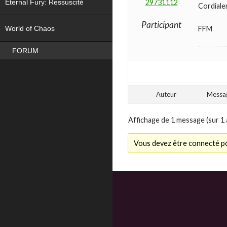
Eternal Fury: Ressuscité
29731112
Cordiale
NEW
Participant
FFM
World of Chaos
FORUM
Auteur
Messa
Affichage de 1 message (sur 1 
Vous devez être connecté po