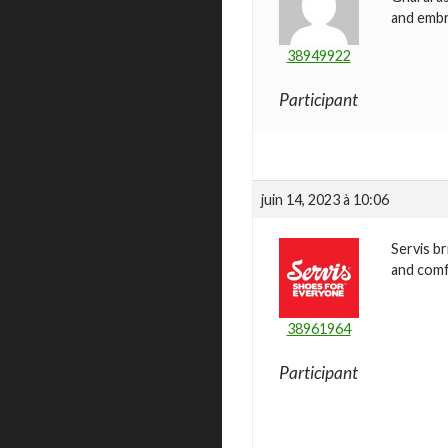
and embr
38949922
Participant
juin 14, 2023 à 10:06
Servis b
and comfo
38961964
Participant