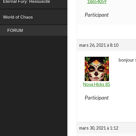
Eternal Fury: Ressuscité
18654059
NEW
Participant
World of Chaos
FORUM
mars 26, 2021 à 8:10
bonjour s
Nova Hicks 85
Participant
mars 30, 2021 à 1:12