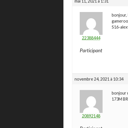
mai 11, 2021 à 1:31
bonjour,
gameroom
S16-alex
22388444
Participant
novembre 24, 2021 à 10:34
bonjour 
173M BR 
20892148