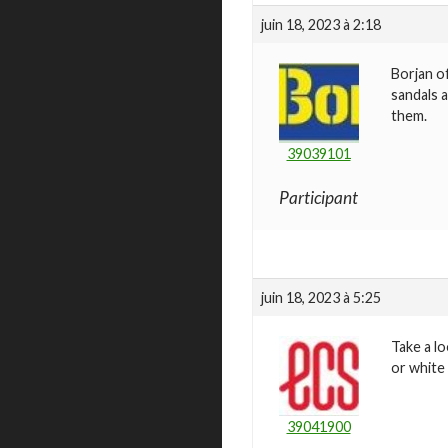
juin 18, 2023 à 2:18
Borjan o
sandals a
them.
39039101
Participant
juin 18, 2023 à 5:25
Take a lo
or white
39041900