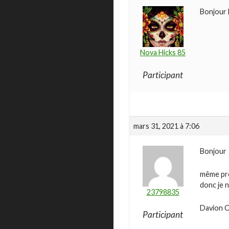
Bonjour 
Nova Hicks 85
Participant
mars 31, 2021 à 7:06
Bonjour
même prob
donc je 
23798835
Davion C
Participant