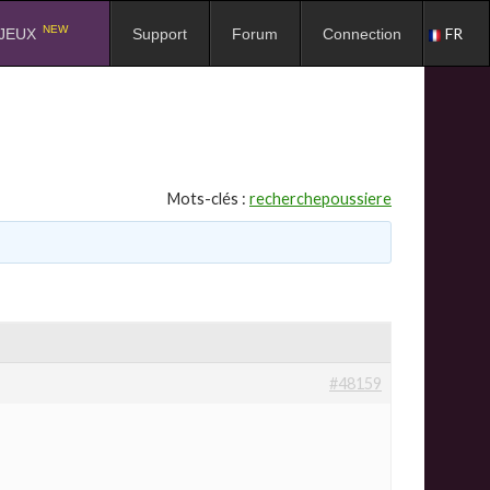
NEW
FR
JEUX
Support
Forum
Connection
Mots-clés :
recherchepoussiere
#48159