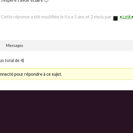
J’espère t’avoir éclairé 🙂
Cette réponse a été modifiée le il y a 5 ans et 2 mois par
•Lιɳƙ
Messages
un total de 4)
nnecté pour répondre à ce sujet.