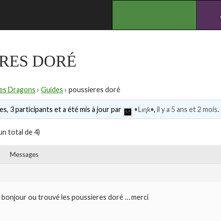
.
RES DORÉ
des Dragons
›
Guides
›
poussieres doré
s, 3 participants et a été mis à jour par
•Lιɳƙ•
,
il y a 5 ans et 2 mois
.
un total de 4)
Messages
bonjour ou trouvé les poussieres doré … merci