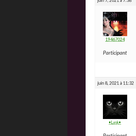
juin 7, 2021 à 7:38
19467024
Participant
juin 8, 2021 à 11:32
•Lιɳƙ•
Participant