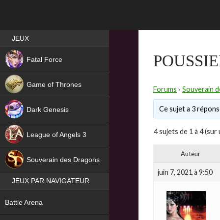
Best RPG games in France
JEUX
NEW
POUSSIE
Fatal Force
Game of Thrones
Forums
›
Souverain 
Ce sujet a 3 réponse
Dark Genesis
4 sujets de 1 à 4 (sur 
League of Angels 3
HIT
Auteur
Souverain des Dragons
juin 7, 2021 à 9:50
JEUX PAR NAVIGATEUR
NEW
Battle Arena
NEW