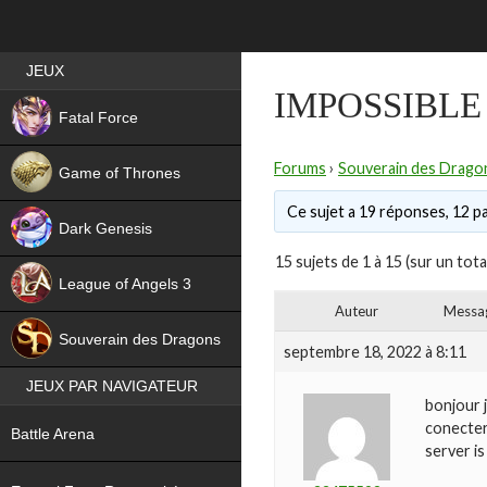
Best RPG games in France
JEUX
IMPOSSIBLE
NEW
Fatal Force
Forums
›
Souverain des Drago
Game of Thrones
Ce sujet a 19 réponses, 12 pa
Dark Genesis
15 sujets de 1 à 15 (sur un tota
League of Angels 3
Auteur
Messa
HIT
Souverain des Dragons
septembre 18, 2022 à 8:11
JEUX PAR NAVIGATEUR
bonjour j
NEW
conecter
Battle Arena
server i
NEW