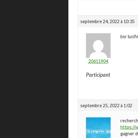
septembre 24, 2022 à 10:35
bsr lucif
20611904
Participant
septembre 25, 2022 à 1:02
recherch
https://
gagner 