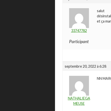
salut
désinstal
et ça ma
33747782
Participant
septembre 20, 2022 à 6:28
NN MAR
NATHALIEGA
MEUSE