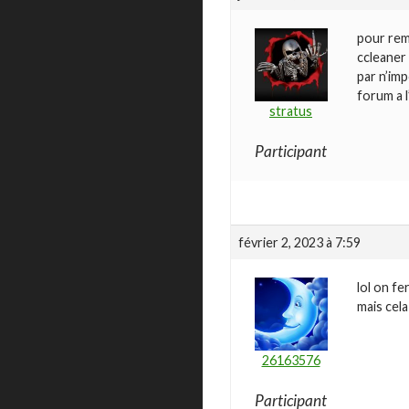
pour rem
ccleaner 
par n’im
forum a l
stratus
Participant
février 2, 2023 à 7:59
lol on f
mais cela
26163576
Participant