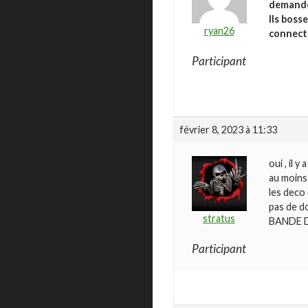
demande 
Ils boss
ryan26
connect
Participant
février 8, 2023 à 11:33
oui , il 
au moins 
les deco 
pas de do
stratus
BANDE D
Participant