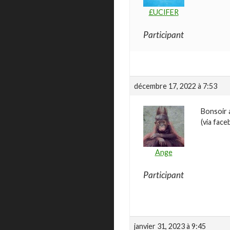
£UCIFER
Participant
décembre 17, 2022 à 7:53
Bonsoir 
(via face
Ange
Participant
janvier 31, 2023 à 9:45