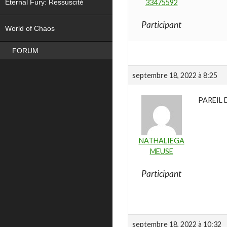
Eternal Fury: Ressuscité
33475592
NEW
Participant
World of Chaos
FORUM
septembre 18, 2022 à 8:25
PAREIL 
NATHALIEGA
MEUSE
Participant
septembre 18, 2022 à 10:32