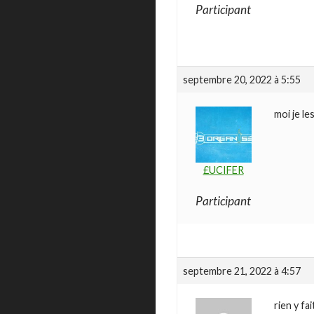
Participant
septembre 20, 2022 à 5:55
moi je le
£UCIFER
Participant
septembre 21, 2022 à 4:57
rien y fa