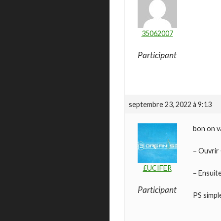
35062007
Participant
septembre 23, 2022 à 9:13
bon on va
– Ouvrir 
£UCIFER
– Ensuite
Participant
PS simple