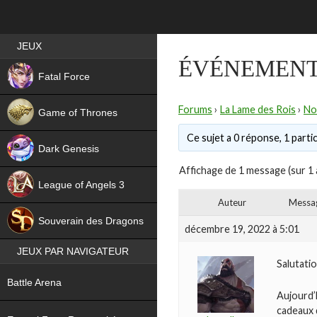
Best RPG games in France
JEUX
ÉVÉNEMENT 
NEW
Fatal Force
Forums
›
La Lame des Rois
›
No
Game of Thrones
Ce sujet a 0 réponse, 1 partic
Dark Genesis
Affichage de 1 message (sur 1 
League of Angels 3
Auteur
Messa
HIT
Souverain des Dragons
décembre 19, 2022 à 5:01
JEUX PAR NAVIGATEUR
Salutatio
NEW
Battle Arena
Aujourd’
NEW
cadeaux 