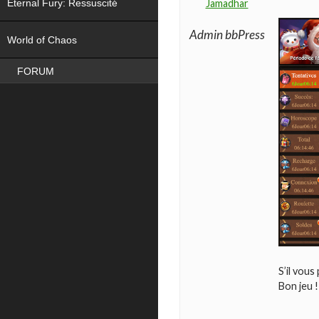
Eternal Fury: Ressuscité
Jamadhar
NEW
Admin bbPress
World of Chaos
FORUM
S’il vous
Bon jeu !