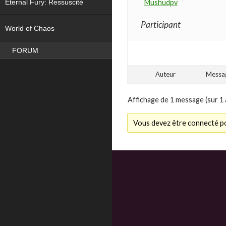
Eternal Fury: Ressuscité
Mushudpv
NEW
Participant
World of Chaos
FORUM
Auteur
Messa
Affichage de 1 message (sur 1 
Vous devez être connecté po