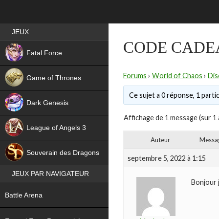
Best RPG games in France
JEUX
CODE CADE
NEW
Fatal Force
Forums
›
World of Chaos
›
Dis
Game of Thrones
Ce sujet a 0 réponse, 1 partic
Dark Genesis
Affichage de 1 message (sur 1 
League of Angels 3
Auteur
Messa
HIT
Souverain des Dragons
septembre 5, 2022 à 1:15
JEUX PAR NAVIGATEUR
Bonjour j
NEW
Battle Arena
NEW