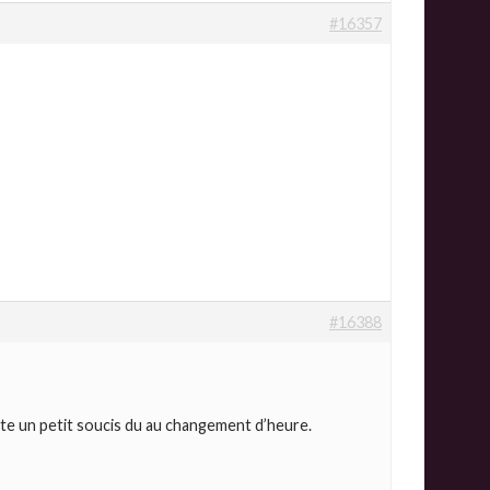
#16357
#16388
uste un petit soucis du au changement d’heure.