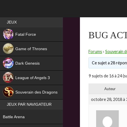
Best RPG games in France
JEUX
NEW
BUG ACT
Fatal Force
Game of Thrones
Forums
›
Souverain 
Ce sujet a 28 répons
Dark Genesis
9 sujets de 16 à 24 (s
League of Angels 3
HIT
Auteur
Souverain des Dragons
octobre 28, 2018 à 
JEUX PAR NAVIGATEUR
NEW
Battle Arena
NEW