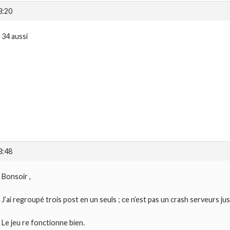
3:20
34 aussi
3:48
Bonsoir ,
J’ai regroupé trois post en un seuls ; ce n’est pas un crash serveurs j
Le jeu re fonctionne bien.