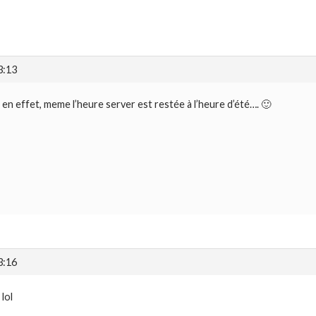
3:13
en effet, meme l’heure server est restée à l’heure d’été…. 🙂
3:16
lol