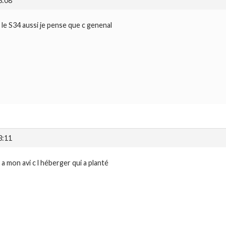
3:08
le S34 aussi je pense que c genenal
3:11
a mon avi c l héberger qui a planté