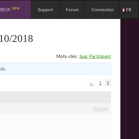
NEW
FR
JEUX
Support
Forum
Connection
0/2018
Mots-clés :
bug
,
Participant
ois
.
←
1
2
#16344