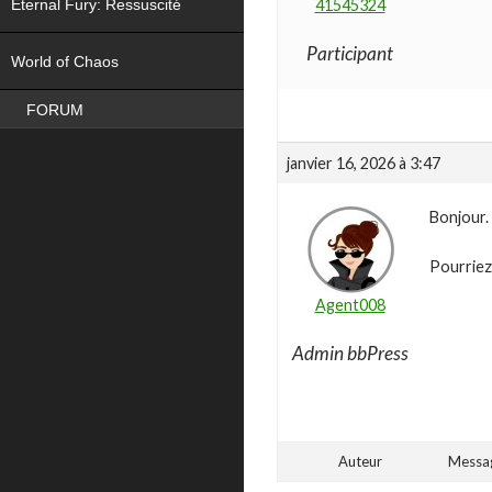
Eternal Fury: Ressuscité
41545324
NEW
Participant
World of Chaos
FORUM
janvier 16, 2026 à 3:47
Bonjour.
Pourriez-
Agent008
Admin bbPress
Auteur
Messa