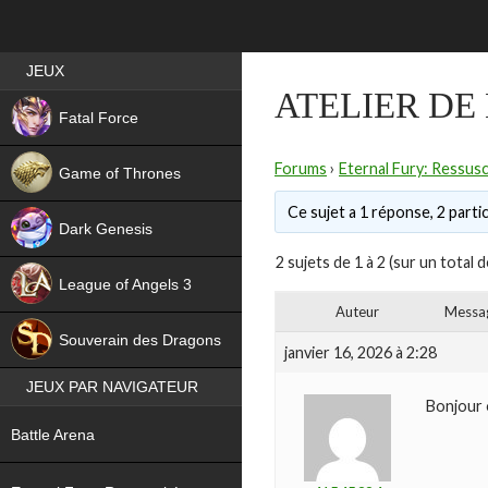
Best RPG games in France
JEUX
ATELIER DE
NEW
Fatal Force
Forums
›
Eternal Fury: Ressusc
Game of Thrones
Ce sujet a 1 réponse, 2 partic
Dark Genesis
2 sujets de 1 à 2 (sur un total d
League of Angels 3
Auteur
Messa
HIT
Souverain des Dragons
janvier 16, 2026 à 2:28
JEUX PAR NAVIGATEUR
Bonjour o
NEW
Battle Arena
NEW