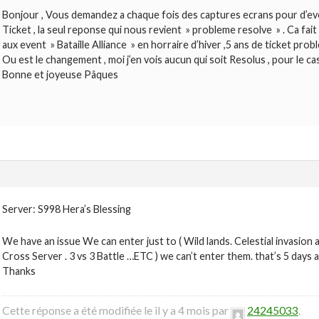
Bonjour , Vous demandez a chaque fois des captures ecrans pour d’eve
Ticket , la seul reponse qui nous revient » probleme resolve » . Ca fai
aux event » Bataille Alliance » en horraire d’hiver ,5 ans de ticket p
Ou est le changement , moi j’en vois aucun qui soit Resolus , pour le ca
Bonne et joyeuse Pâques
Server: S998 Hera’s Blessing
We have an issue We can enter just to ( Wild lands. Celestial invasion a
Cross Server . 3 vs 3 Battle …ETC ) we can’t enter them. that’s 5 days a
Thanks
Cette réponse a été modifiée le il y a 4 mois par
24245033
.