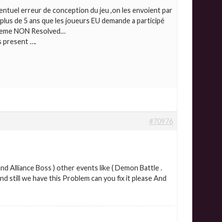
ntuel erreur de conception du jeu ,on les envoient par
t plus de 5 ans que les joueurs EU demande a participé
robleme NON Resolved…
s present ….
#70976
nd Alliance Boss ) other events like ( Demon Battle .
nd still we have this Problem can you fix it please And