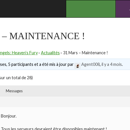
.
 – MAINTENANCE !
ngels: Heaven’s Fury
›
Actualités
›
31 Mars – Maintenance !
es, 5 participants et a été mis à jour par
Agent008
,
il y a 4 mois
.
sur un total de 28)
Messages
Bonjour.
Tous les serveurs devraient être disponibles maintenant !