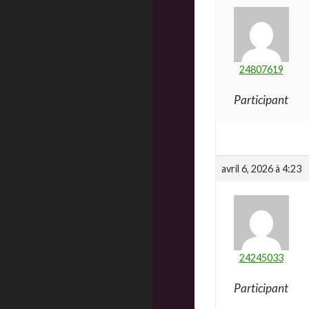
24807619
Participant
avril 6, 2026 à 4:23
24245033
Participant