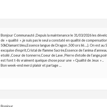
Bonjour Communauté ,Depuis la maintenance le 31/03/2026 les dèvelopp
de » qualité » ,je suis pas le seul a constaté en qualité de compensati
50kDiamant bleu,Essence langue de Dragon ,500 ors lié….). On est au 
excquise d’esprit,Cristal de flamme Sacrée,Essence de l’anima d’anne
etoilé ,Coeur de tonnerre,Coeur de Lave ,Pierre d’etoile de l’ange,poin
est font t-ils vraiment quelque chose pour une » Qualité de Jeux » ..
Bon week-end merci plaisir et partage …
Bonjour.