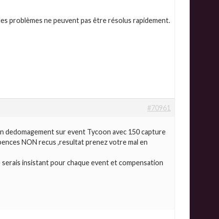
 les problèmes ne peuvent pas être résolus rapidement.
#70961
ds un dedomagement sur event Tycoon avec 150 capture
mpences NON recus ,resultat prenez votre mal en
i je serais insistant pour chaque event et compensation