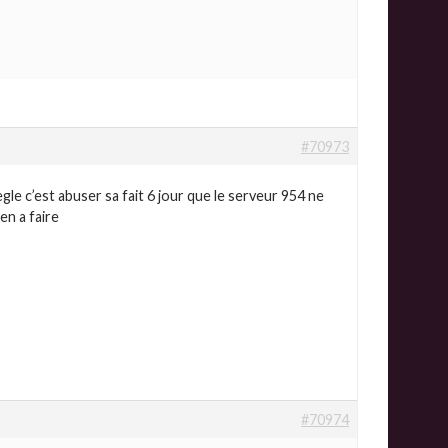
#70973
egle c’est abuser sa fait 6 jour que le serveur 954 ne
en a faire
#70974