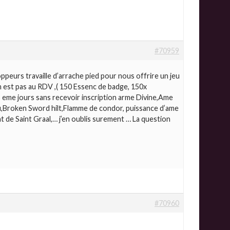
#70959
eurs travaille d’arrache pied pour nous offrire un jeu
on est pas au RDV ,( 150 Essenc de badge, 150x
5 eme jours sans recevoir inscription arme Divine,Ame
au,Broken Sword hilt,Flamme de condor, puissance d’ame
t de Saint Graal,… j’en oublis surement … La question
#70960