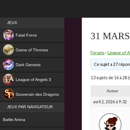
Best RPG games in France
JEUX
NEW
31 MARS
Fatal Force
Game of Thrones
Forums
›
League of A
Ce sujet a 27 répons
Dark Genesis
13 sujets de 16 à 28 (
League of Angels 3
HIT
Auteur
Souverain des Dragons
avril 2, 2026 à 9:32
JEUX PAR NAVIGATEUR
NEW
Battle Arena
NEW