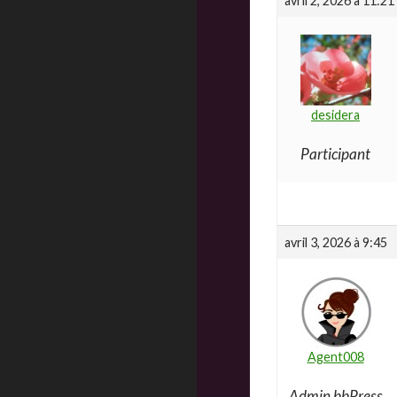
avril 2, 2026 à 11:21
desidera
Participant
avril 3, 2026 à 9:45
Agent008
Admin bbPress