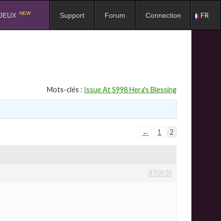
NEW
FR
JEUX
Support
Forum
Connection
Mots-clés :
Issue At S998 Hera's Blessing
←
1
2
#70939