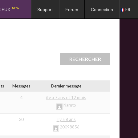
NEW
FR
JEUX
Support
Forum
Connection
nts
Messages
Dernier message
4
il y a 7 ans et 12 mois
Naruto
30
il y a 8 ans
20098856