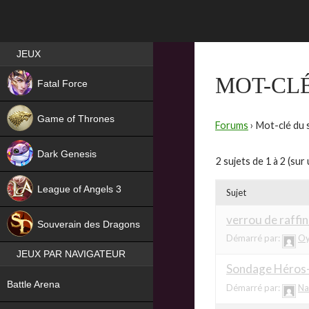
Best RPG games in France
JEUX
NEW
MOT-CLÉ
Fatal Force
Game of Thrones
Forums
›
Mot-clé du s
Dark Genesis
2 sujets de 1 à 2 (sur 
League of Angels 3
Sujet
HIT
verrou de raffi
Souverain des Dragons
Démarré par:
Oy
JEUX PAR NAVIGATEUR
Sondage Héros
NEW
Battle Arena
Démarré par:
Na
NEW