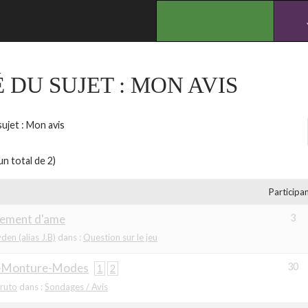
.
 DU SUJET :
MON AVIS
ujet : Mon avis
un total de 2)
Participa
nement d'ame
3
den (alias J.B)
dans :
Question sur le jeu
-Monture-Modes
30
1
2
ruto
dans :
Sondages / Avis