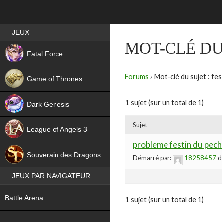
Best RPG games in France
JEUX
MOT-CLÉ DU
NEW
Fatal Force
Forums
›
Mot-clé du sujet : fe
Game of Thrones
1 sujet (sur un total de 1)
Dark Genesis
Sujet
League of Angels 3
probleme festin du pec
HIT
Souverain des Dragons
Démarré par:
18258457
d
JEUX PAR NAVIGATEUR
NEW
Battle Arena
1 sujet (sur un total de 1)
NEW