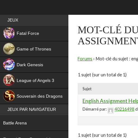
Best RPG games in France
JEUX
MOT-CLÉ DU
NEW
Fatal Force
ASSIGNMEN
Game of Thrones
Forums
›
Mot-clé du sujet : eng
Dark Genesis
1 sujet (sur un total de 1)
League of Angels 3
Sujet
HIT
Souverain des Dragons
English Assignment Hel
Démarré par:
40216498
d
JEUX PAR NAVIGATEUR
NEW
Battle Arena
NEW
1 sujet (sur un total de 1)