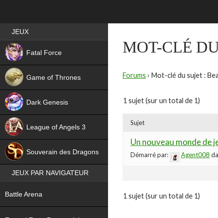
Best RPG games in France
JEUX
MOT-CLÉ DU
NEW
Fatal Force
Forums
›
Mot-clé du sujet : Be
Game of Thrones
1 sujet (sur un total de 1)
Dark Genesis
Sujet
League of Angels 3
Un nouveau monde de je
HIT
Souverain des Dragons
Démarré par:
Agent008
da
JEUX PAR NAVIGATEUR
NEW
Battle Arena
1 sujet (sur un total de 1)
NEW