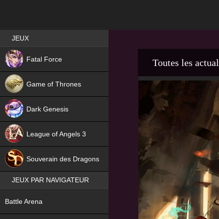
Best RPG games in France
JEUX
NEW
Fatal Force
Toutes les actual
Game of Thrones
Dark Genesis
League of Angels 3
HIT
Souverain des Dragons
JEUX PAR NAVIGATEUR
NEW
Battle Arena
NEW