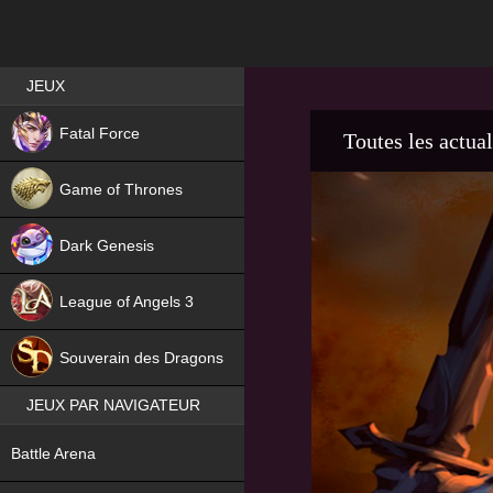
Best RPG games in France
JEUX
NEW
Fatal Force
Toutes les actual
Game of Thrones
Dark Genesis
League of Angels 3
HIT
Souverain des Dragons
JEUX PAR NAVIGATEUR
NEW
Battle Arena
NEW