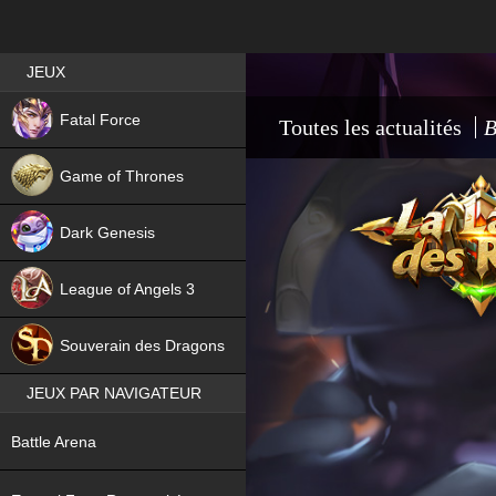
Best RPG games in France
JEUX
NEW
Fatal Force
Toutes les actualités
B
Game of Thrones
Dark Genesis
League of Angels 3
HIT
Souverain des Dragons
JEUX PAR NAVIGATEUR
NEW
Battle Arena
NEW