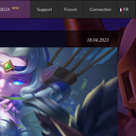
NEW
FR
JEUX
Support
Forum
Connection
18.04.2023