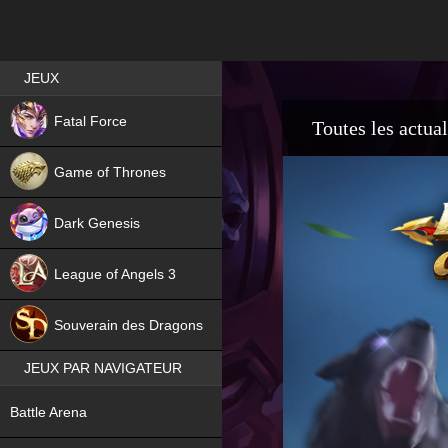
Best RPG games in France
JEUX
NEW
Fatal Force
Toutes les actual
Game of Thrones
Dark Genesis
League of Angels 3
HIT
Souverain des Dragons
JEUX PAR NAVIGATEUR
NEW
Battle Arena
NEW