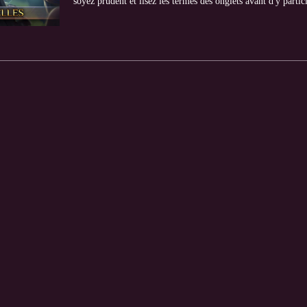
soyez prudent et lisez les termes des onglets avant d'y partici