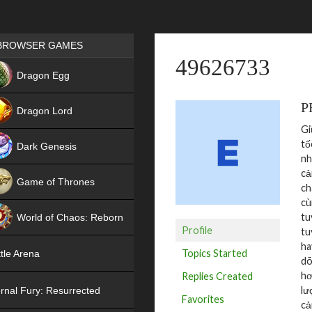
Games place
BROWSER GAMES
49626733
NEW
Dragon Egg
HIT
P
Dragon Lord
Gi
tố
Dark Genesis
nh
cả
Game of Thrones
ch
cù
NEW
tu
World of Chaos: Reborn
Profile
tu
NEW
ha
Topics Started
tle Arena
dõ
hơ
Replies Created
lư
rnal Fury: Resurrected
Favorites
cả