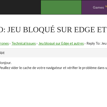
N
.
Games
O: JEU BLOQUÉ SUR EDGE E
rones
›
Technical issues
›
Jeu bloqué sur Edge et autres
›
Reply To: Jeu
 AM
Bonjour.
Veuillez vider le cache de votre navigateur et vérifier le problème dans 