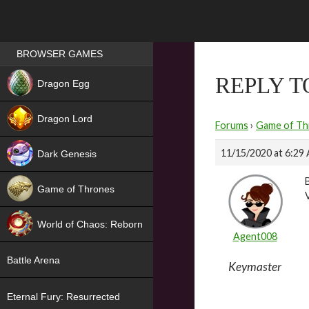
Games place
BROWSER GAMES
NEW
REPLY T
Dragon Egg
HIT
Dragon Lord
Forums
›
Game of Th
11/15/2020 at 6:29
Dark Genesis
Game of Thrones
NEW
World of Chaos: Reborn
Agent008
NEW
Battle Arena
Keymaster
Eternal Fury: Resurrected