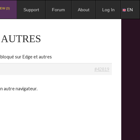
EW (3)
EN
Support
Forum
About
Log In
T AUTRES
 bloqué sur Edge et autres
#42819
un autre navigateur.