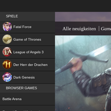
Best RPG games in Germany
SPIELE
NEW
Fatal Force
Alle neuigkeiten
Game
Game of Thrones
League of Angels 3
HIT
Der Herr der Drachen
NEW
Dark Genesis
BROWSER GAMES
NEW
Battle Arena
NEW