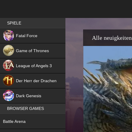
Best RPG games in Germany
SPIELE
NEW
Fatal Force
Alle neuigkeiten
Game of Thrones
League of Angels 3
HIT
Der Herr der Drachen
NEW
Dark Genesis
BROWSER GAMES
NEW
Battle Arena
NEW