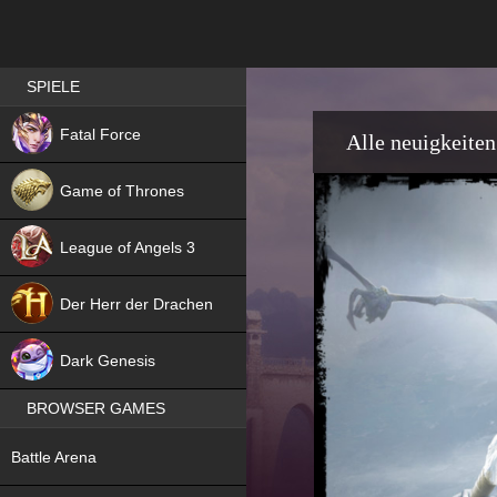
Best RPG games in Germany
SPIELE
NEW
Fatal Force
Alle neuigkeiten
Game of Thrones
League of Angels 3
HIT
Der Herr der Drachen
NEW
Dark Genesis
BROWSER GAMES
NEW
Battle Arena
NEW