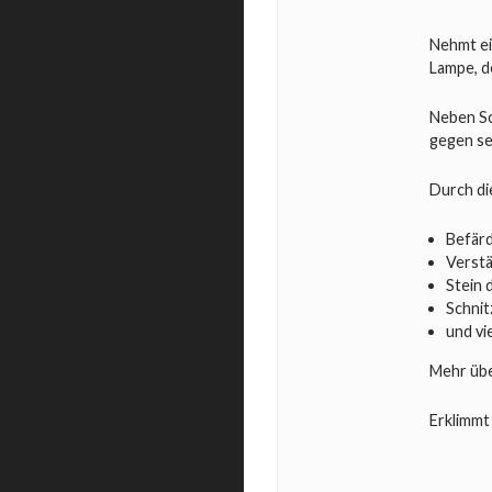
Nehmt ei
Lampe, d
Neben Sc
gegen se
Durch di
Befär
Verstä
Stein 
Schnit
und vi
Mehr übe
Erklimm