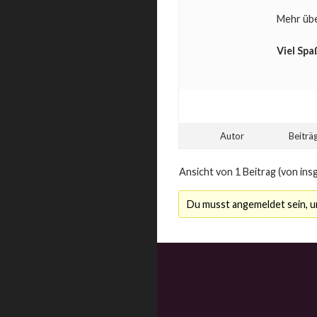
Mehr übe
Viel Spa
Autor
Beiträ
Ansicht von 1 Beitrag (von ins
Du musst angemeldet sein, 