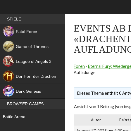
Best RPG games in Germany
SPIELE
EVENTS AB 
NEW
Fatal Force
«DRACHENT
Game of Thrones
AUFLADUN
League of Angels 3
Foren
›
Eternal Fury: Wiederg
HIT
Aufladung»
Der Herr der Drachen
NEW
Dark Genesis
Dieses Thema enthält 0 Antw
BROWSER GAMES
Ansicht von 1 Beitrag (von ins
NEW
Battle Arena
Autor
Beiträ
NEW
August 17, 2025 um 4:00 pm