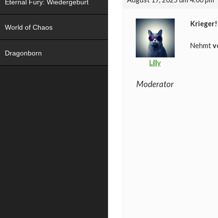
Eternal Fury: Wiedergeburt
Krieger!
World of Chaos
Nehmt
vo
Dragonborn
Lilly
Moderator