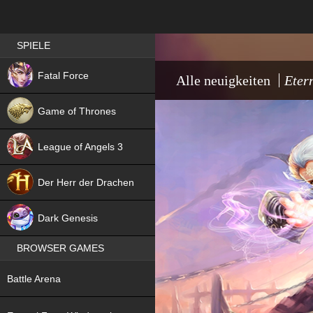
Best RPG games in Germany
SPIELE
NEW
Fatal Force
Alle neuigkeiten
Eter
Game of Thrones
League of Angels 3
HIT
Der Herr der Drachen
NEW
Dark Genesis
BROWSER GAMES
NEW
Battle Arena
NEW