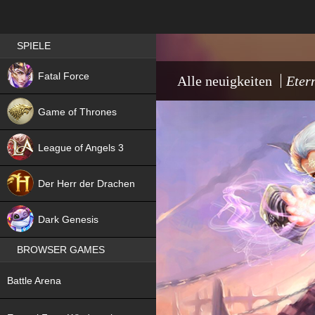
Best RPG games in Germany
SPIELE
NEW
Fatal Force
Alle neuigkeiten
Eter
Game of Thrones
League of Angels 3
HIT
Der Herr der Drachen
NEW
Dark Genesis
BROWSER GAMES
NEW
Battle Arena
NEW