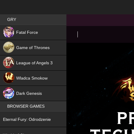
Best RPG games in Poland
GRY
NEW
Fatal Force
Game of Thrones
League of Angels 3
HIT
Wladca Smokow
NEW
Dark Genesis
BROWSER GAMES
NEW
Eternal Fury: Odrodzenie
NEW