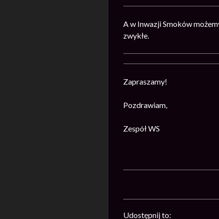
A w Inwazji Smoków możemy z
zwykłe.
Zapraszamy!
Pozdrawiam,
Zespół WS
Udostępnij to: