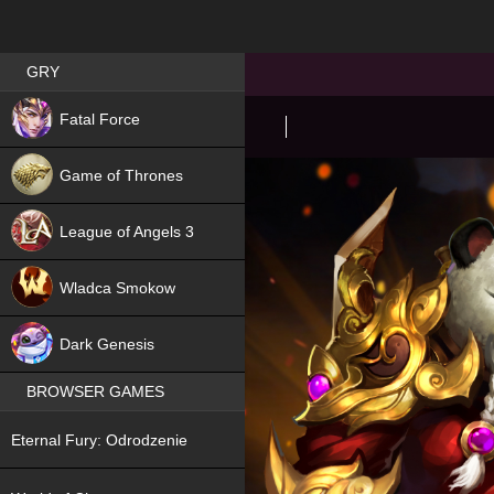
Best RPG games in Poland
GRY
NEW
Fatal Force
Game of Thrones
League of Angels 3
HIT
Wladca Smokow
NEW
Dark Genesis
BROWSER GAMES
NEW
Eternal Fury: Odrodzenie
NEW