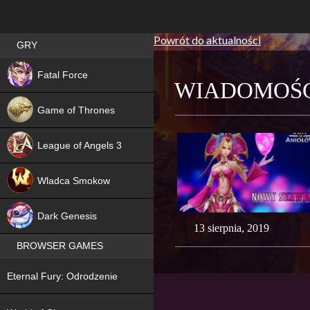
Powrót do aktualności
Best RPG games in Poland
GRY
NEW
Fatal Force
WIADOMOŚ
Game of Thrones
League of Angels 3
HIT
Wladca Smokow
NEW
Dark Genesis
13 sierpnia, 2019
BROWSER GAMES
NEW
Eternal Fury: Odrodzenie
NEW