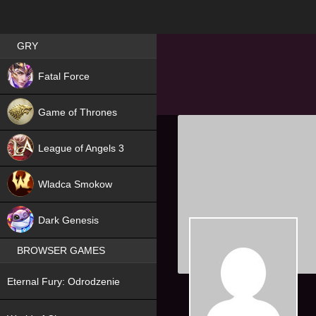
Best RPG games in Poland
GRY
NEW
Fatal Force
Game of Thrones
League of Angels 3
HIT
Wladca Smokow
NEW
Dark Genesis
BROWSER GAMES
NEW
Eternal Fury: Odrodzenie
NEW