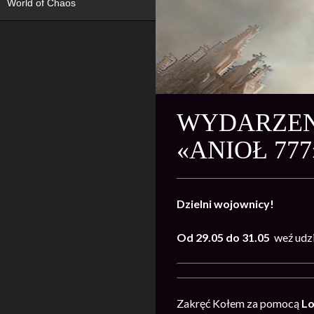
World of Chaos
WYDARZENI
«ANIOŁ 777
Dzielni wojownicy!
Od 29.05 do 31.05
weź udz
Zakręć Kołem za pomocą
Lo