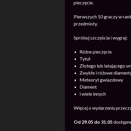
pieczęcie.
Pierwszych 10 graczy w rank
przedmioty.
Spróbuj szczęścia i wygraj:
Różne pieczęcie
Tytuł
Złotego lub latającego s
Zwykłe i różowe diament
Meteoryt gwiazdowy
Diament
i wiele innych
Więcej o wydarzeniu przecz
Od 29.05 do 31.05
dostępne