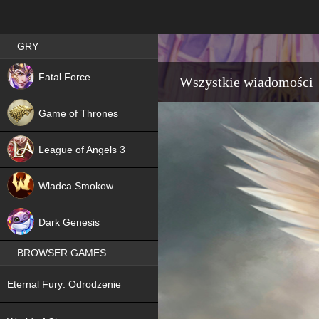
Best RPG games in Poland
GRY
NEW
Fatal Force
Wszystkie wiadomości
Game of Thrones
League of Angels 3
HIT
Wladca Smokow
NEW
Dark Genesis
BROWSER GAMES
NEW
Eternal Fury: Odrodzenie
NEW