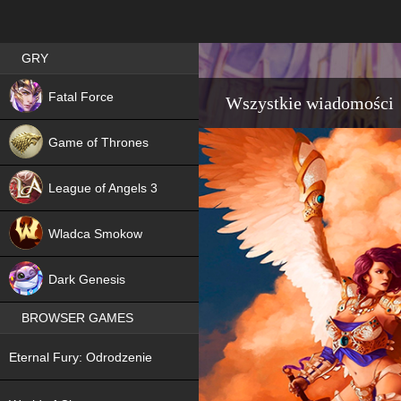
Best RPG games in Poland
GRY
NEW
Fatal Force
Wszystkie wiadomości
Game of Thrones
League of Angels 3
HIT
Wladca Smokow
NEW
Dark Genesis
BROWSER GAMES
NEW
Eternal Fury: Odrodzenie
NEW