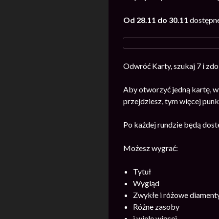
Od 28.11 do 30.11
dostępne
Odwróć Karty, szukaj 7 i zd
Aby otworzyć jedną kartę, w
przejdziesz, tym więcej pu
Po każdej rundzie będą dost
Możesz wygrać:
Tytuł
Wygląd
Zwykłe i różowe diament
Różne zasoby
i wiele więcej