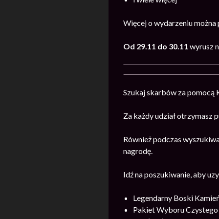
Więcej o wydarzeniu można
Od 29.11 do 30.11
wyrusz n
Szukaj skarbów za pomocą 
Za każdy udział otrzymasz p
Również podczas wyszukiwan
nagrodę.
Idź na poszukiwanie, aby uzy
Legendarny Boski Kamie
Pakiet Wyboru Czystego