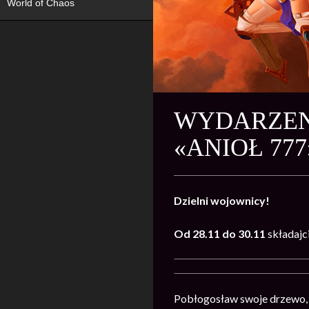
World of Chaos
WYDARZENI
«ANIOŁ 77
Dzielni wojownicy!
Od 28.11 do 30.11
składajc
Pobłogosław swoje drzewo, 