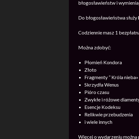
błogosławieństw i wymienia
Do błogosławieństwa służy
Codziennie masz 1 bezpłatn
Można zdobyć:
Płomień Kondora
Złoto
Fragmenty ” Króla nieba»
Skrzydła Wenus
Pióro czasu
Zwykłe i różowe diament
Esencje Kodeksu
Relikwie przebudzenia
i wiele innych
Więcej o wydarzeniu można