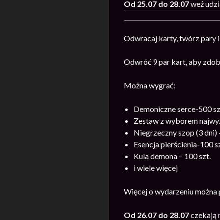
Od 25.07 do 28.07
weź udzi
Odwracaj karty, twórz pary 
Odwróć 9 par kart, aby zdo
Można wygrać:
Demoniczne serce-500 sz
Zestaw z wyborem najwyżs
Niegrzeczny szop (3 dni) –
Esencja pierścienia-100 sz
Kula demona – 100 szt.
i wiele więcej
Więcej o wydarzeniu można
Od 26.07 do 28.07
czekają