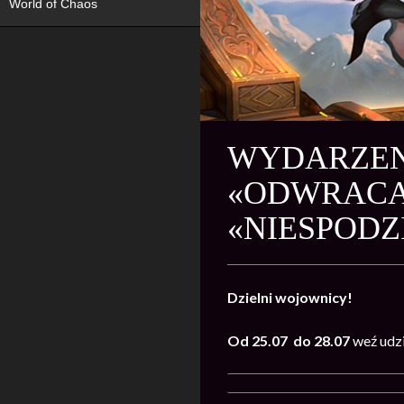
World of Chaos
WYDARZENI
«ODWRACAN
«NIESPOD
Dzielni wojownicy!
Od 25.07 do 28.07
weź udz