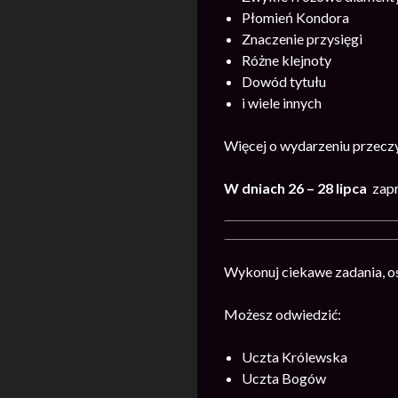
Płomień Kondora
Znaczenie przysięgi
Różne klejnoty
Dowód tytułu
i wiele innych
Więcej o wydarzeniu przecz
W dniach 26 – 28 lipca
zapr
Wykonuj ciekawe zadania, os
Możesz odwiedzić:
Uczta Królewska
Uczta Bogów