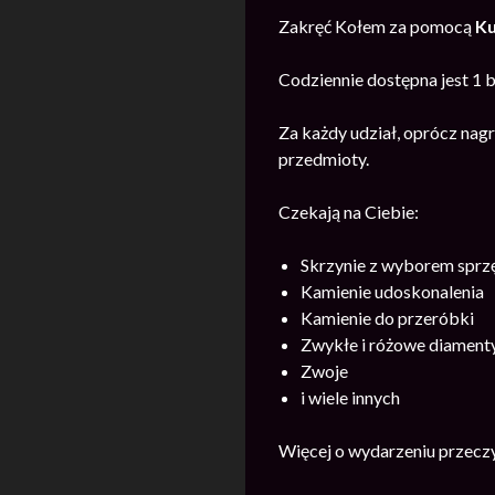
Zakręć Kołem za pomocą
Ku
Codziennie dostępna jest 1 
Za każdy udział, oprócz nag
przedmioty.
Czekają na Ciebie:
Skrzynie z wyborem sprz
Kamienie udoskonalenia
Kamienie do przeróbki
Zwykłe i różowe diament
Zwoje
i wiele innych
Więcej o wydarzeniu przecz