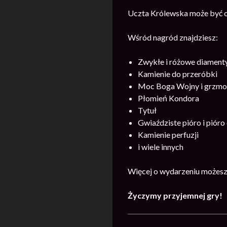
Uczta Królewska może być o
Wśród nagród znajdziesz:
Zwykłe i różowe diament
Kamienie do przeróbki
Moc Boga Wojny i grzmo
Płomień Kondora
Tytuł
Gwiaździste pióro i pióro
Kamienie perfuzji
i wiele innych
Więcej o wydarzeniu możesz
Życzymy przyjemnej gry!